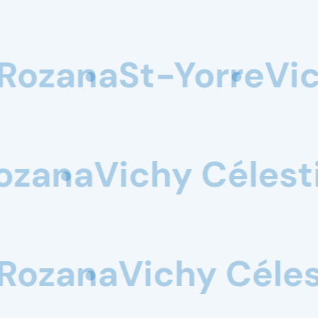
ichy Célestins
Mont
t Blanc
St-Yorre
Ro
estins
Mont Blanc
C