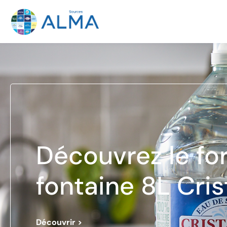
Découvrez le fo
 !
fontaine 8L Crist
Découvrir >