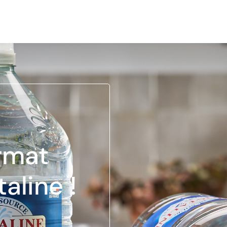
rmat
Découvrez 
aline !
fontaine 8L
Découvrir >