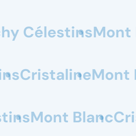
 Blanc
Cristaline
R
zana
Vichy Célesti
ristaline
St-Yorre
R