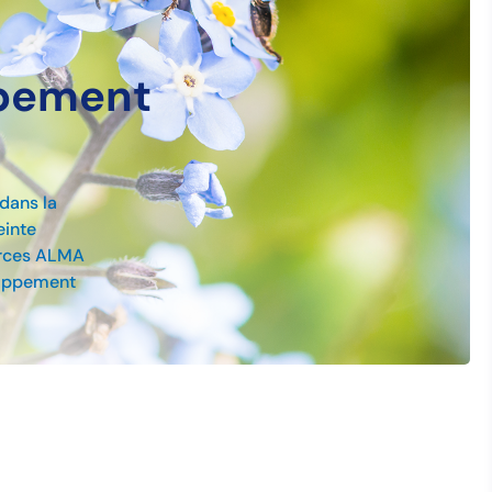
pement
dans la
einte
urces ALMA
loppement