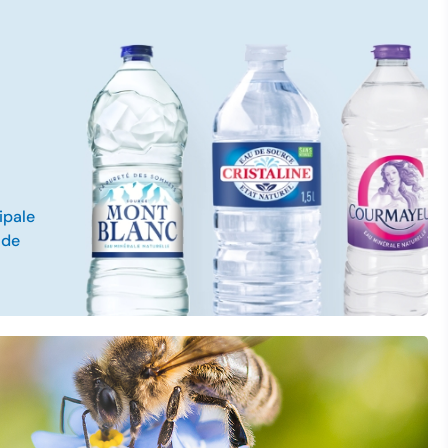
ipale
 de